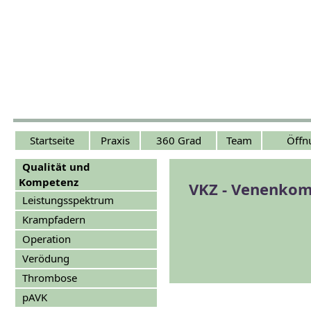
Startseite
Praxis
360 Grad
Team
Öffn
Qualität und
Kompetenz
VKZ - Venenkom
Leistungsspektrum
Krampfadern
Operation
Verödung
Thrombose
pAVK