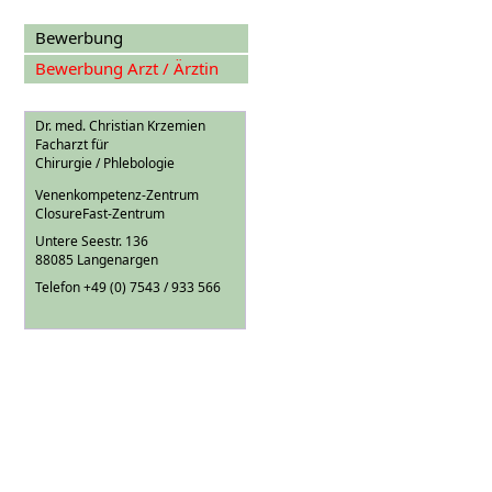
Bewerbung
Bewerbung Arzt / Ärztin
Dr. med. Christian Krzemien
Facharzt für
Chirurgie / Phlebologie
Venenkompetenz-Zentrum
ClosureFast-Zentrum
Untere Seestr. 136
88085 Langenargen
Telefon +49 (0) 7543 / 933 566